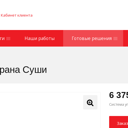
Кабинет клиента
ги
Наши работы
Готовые решения
орана Суши
6 37
Система у
Зака