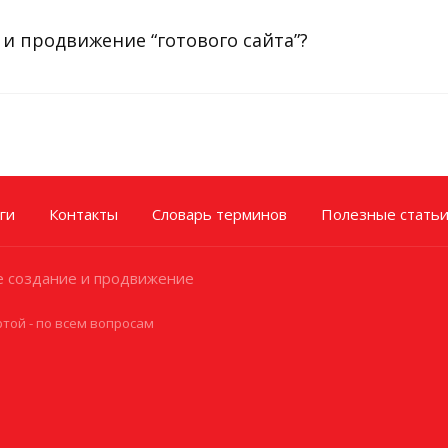
и продвижение “готового сайта”?
ги
Контакты
Словарь терминов
Полезные стать
 создание и продвижение
той - по всем вопросам