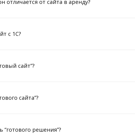
он отличается от сайта в аренду?
т с 1С?
товый сайт”?
ового сайта”?
ь “готового решения”?