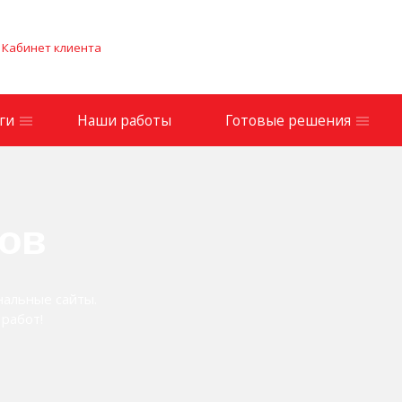
Кабинет клиента
ги
Наши работы
Готовые решения
тов
нальные сайты.
работ!