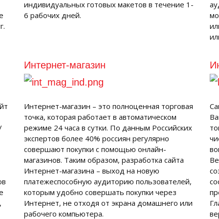
индивидуальных готовых макетов в течение 1-
ау
е
6 рабочих дней.
мо
г.
ил
ил
Интернет-магазин
И
йт
Интернет-магазин – это полноценная торговая
Са
точка, которая работает в автоматическом
Ва
/
режиме 24 часа в сутки. По данным Российских
то
экспертов более 40% россиян регулярно
чи
совершают покупки с помощью онлайн-
во
магазинов. Таким образом, разработка сайта
Ве
Интернет-магазина – выход на новую
со
ов
платежеспособную аудиторию пользователей,
со
е
которым удобно совершать покупки через
пр
,
Интернет, не отходя от экрана домашнего или
Гл
рабочего компьютера.
ве