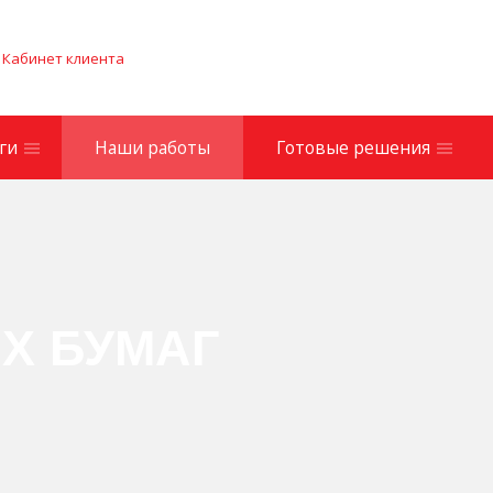
Кабинет клиента
ги
Наши работы
Готовые решения
А
Х БУМАГ