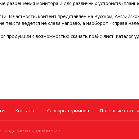
ые разрешения монитора и для различных устройств (планш
и. В частности, контент представлен на Русском, Английско
ие текста ведется не слева направо, а наоборот - справа на
ог продукции с возможностью скачать прайс-лист. Каталог у
ги
Контакты
Словарь терминов
Полезные стать
 создание и продвижение