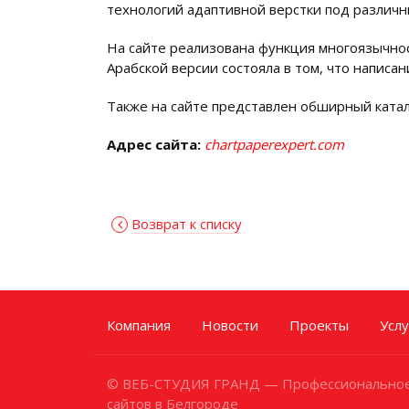
технологий адаптивной верстки под различн
На сайте реализована функция многоязычност
Арабской версии состояла в том, что написан
Также на сайте представлен обширный катал
Адрес сайта:
chartpaperexpert.com
Возврат к списку
Компания
Новости
Проекты
Услу
© ВЕБ-СТУДИЯ ГРАНД — Профессиональное
сайтов в Белгороде